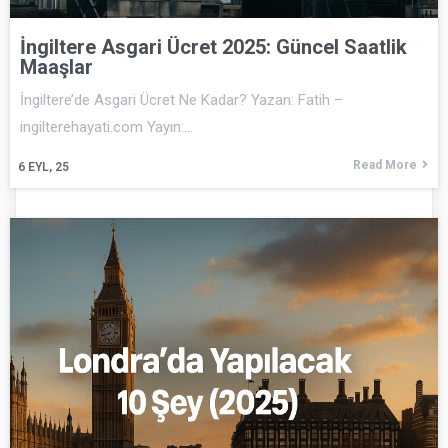
İngiltere Asgari Ücret 2025: Güncel Saatlik
Maaşlar
İngiltere’de Asgari Ücret Ne Kadar? Yazan: Fatih –
ingilterehayati.com Yayın:…
Read More
6
EYL, 25