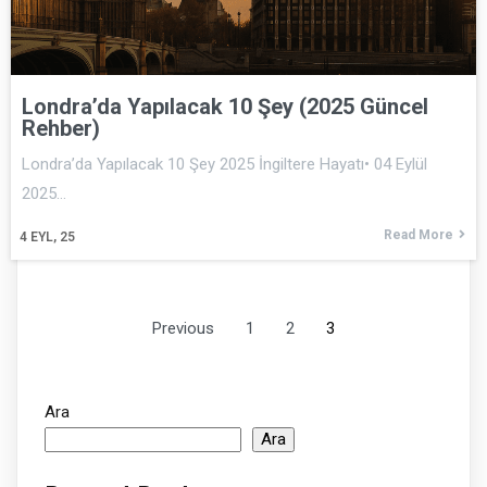
Londra’da Yapılacak 10 Şey (2025 Güncel
Rehber)
Londra’da Yapılacak 10 Şey 2025 İngiltere Hayatı• 04 Eylül
2025…
Read More
4
EYL, 25
Previous
1
2
3
Ara
Ara